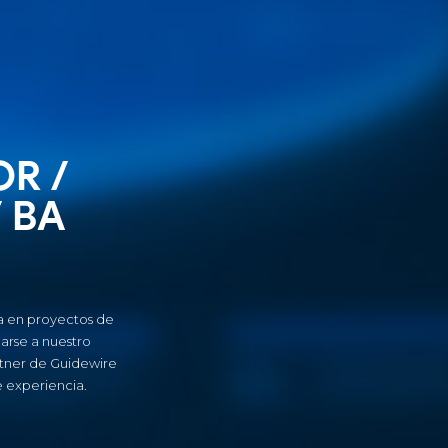
R /
 BA
a en proyectos de
rse a nuestro
tner de Guidewire
 experiencia.